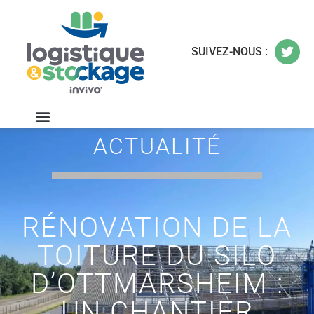
SUIVEZ-NOUS :
ACTUALITÉ
RÉNOVATION DE LA
TOITURE DU SILO
D’OTTMARSHEIM :
UN CHANTIER