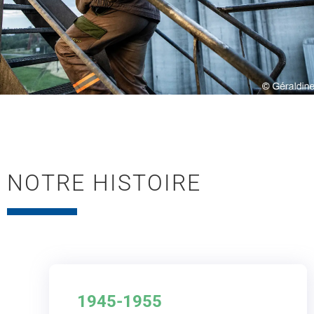
QUI
SOMMES-
NOTRE HISTOIRE
NOUS ?
1945-1955